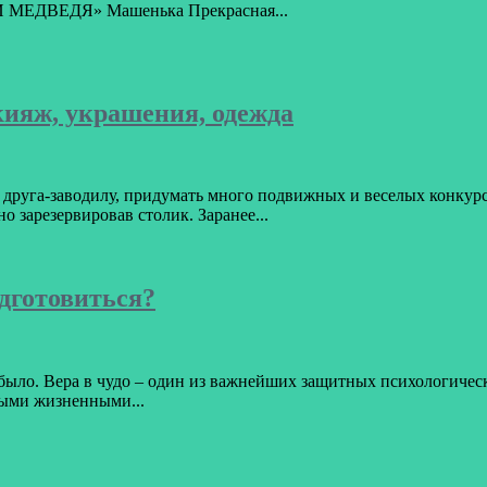
И МЕДВЕДЯ» Машенька Прекрасная...
кияж, украшения, одежда
 друга-заводилу, придумать много подвижных и веселых конкурс
о зарезервировав столик. Заранее...
одготовиться?
 было. Вера в чудо – один из важнейших защитных психологичес
ными жизненными...