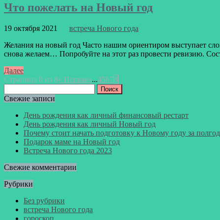
Что пожелать на Новый год
19 октября 2021
встреча Нового года
Желания на новый год Часто нашим ориентиром выступает слов
снова желаем… Попробуйте на этот раз провести ревизию. Соста
Далее
Страница 8 из 8
« Первая
«
...
4
5
6
7
8
Найти:
Свежие записи
День рождения как личный финансовый рестарт
День рождения как личный Новый год
Почему стоит начать подготовку к Новому году за полгод
Подарок маме на Новый год
Встреча Нового года 2023
Свежие комментарии
Рубрики
Без рубрики
встреча Нового года
гороскоп