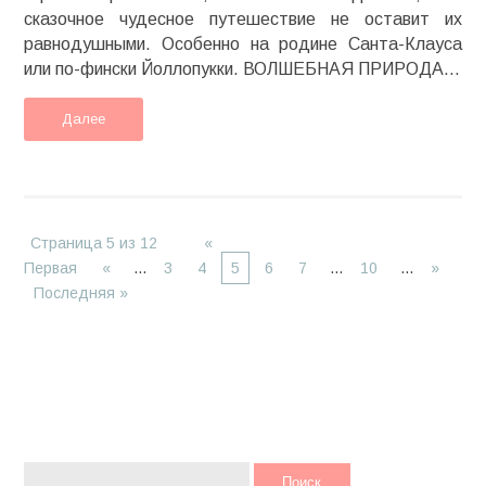
сказочное чудесное путешествие не оставит их
равнодушными. Особенно на родине Санта-Клауса
или по-фински Йоллопукки. ВОЛШЕБНАЯ ПРИРОДА...
Далее
Страница 5 из 12
«
Первая
«
...
3
4
5
6
7
...
10
...
»
Последняя »
НАЙТИ: